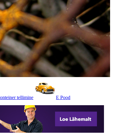
onteiner tellimine
E Pood