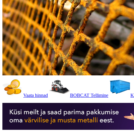
Vaata hinnad
BOBCAT Tellimine
K