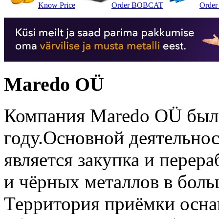
Know Price
Order BOBCAT
Order 
Maredo OÜ
Компания Maredo OÜ была
году.Основной деятельн
является закупка и перер
и чёрных металлов в бол
Территория приёмки осн