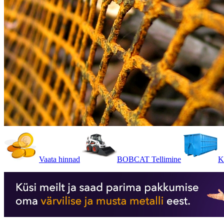
Vaata hinnad
BOBCAT Tellimine
K