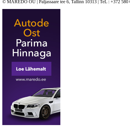
© MAREDO OÜ | Paljassaare tee 6, Tallinn 10313 | TeL : +372 580