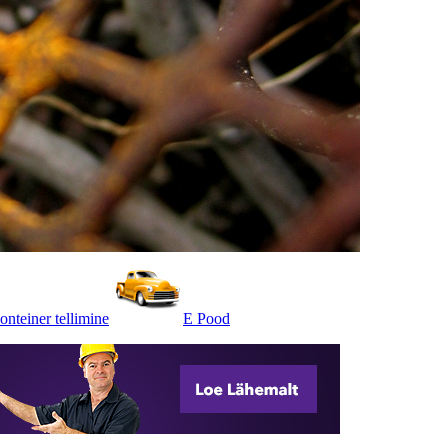
onteiner tellimine
E Pood