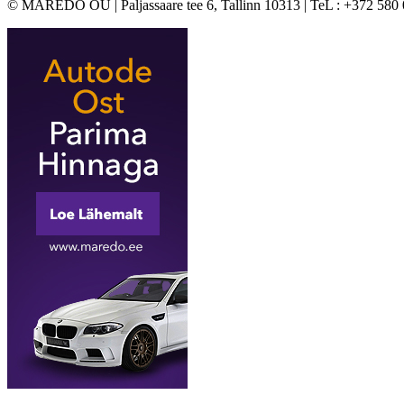
© MAREDO OÜ | Paljassaare tee 6, Tallinn 10313 | TeL : +372 580