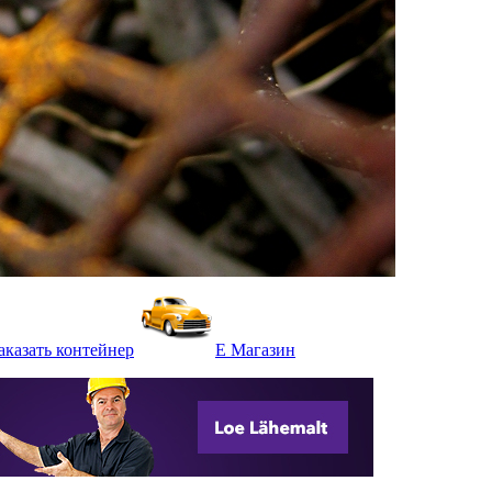
аказать контейнер
Е Mагазин