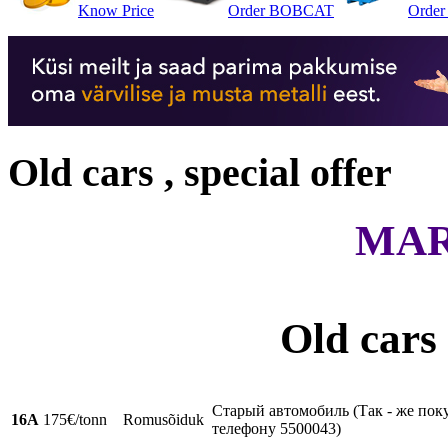
Know Price
Order BOBCAT
Order 
Old cars , special offer
MAR
Old cars
Старый автомобиль (Так - же п
16A
175€/tonn
Romusõiduk
телефону 5500043)