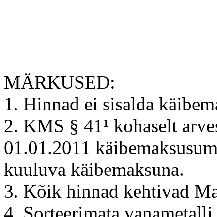
MÄRKUSED:
1. Hinnad ei sisalda käibe
2. KMS § 41¹ kohaselt arve
01.01.2011 käibemaksusumm
kuuluva käibemaksuna.
3. Kõik hinnad kehtivad Ma
4. Sorteerimata vanametall